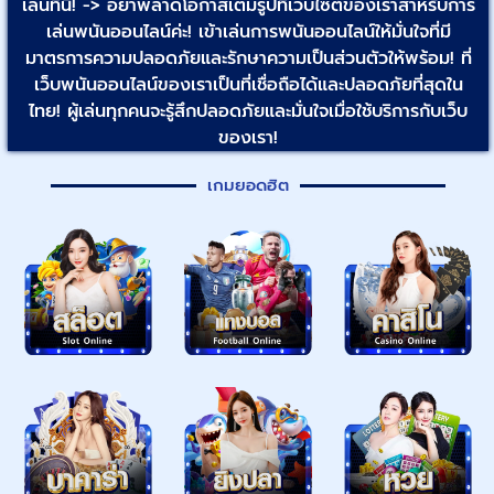
เล่นที่นี่! -> อย่าพลาดโอกาสเต็มรูปที่เว็บไซต์ของเราสำหรับการ
เล่นพนันออนไลน์ค่ะ! เข้าเล่นการพนันออนไลน์ให้มั่นใจที่มี
มาตรการความปลอดภัยและรักษาความเป็นส่วนตัวให้พร้อม! ที่
เว็บพนันออนไลน์ของเราเป็นที่เชื่อถือได้และปลอดภัยที่สุดใน
ไทย! ผู้เล่นทุกคนจะรู้สึกปลอดภัยและมั่นใจเมื่อใช้บริการกับเว็บ
ของเรา!
เกมยอดฮิต