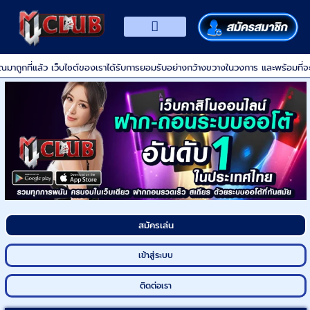
้ว เว็บไซต์ของเราได้รับการยอมรับอย่างกว้างขวางในวงการ และพร้อมที่จะทำให้คุณประท
สมัครเล่น
เข้าสู่ระบบ
ติดต่อเรา