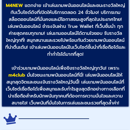
M4NEW
แตกง่าย เข้าเล่นเกมพนันออนไลน์และชนะรางวัลใหญ่
กับเว็บไซต์ดังที่เปิดให้บริการตลอด 24 ชั่วโมง! บริการเกม
สล็อตออนไลน์ที่มั่นคงและมีโอกาสชนะสูงที่สุดในประเทศไทย!
เล่นพนันออนไลน์ ชำระเงินผ่าน True Wallet ที่เว็บชั้นนำ ทุก
ค่ายสุดครบทุกเกม! เล่นเกมออนไลน์ได้ตามใจชอบ รับรางวัล
ใหญ่ทุกที่! สนุกสนานและรวยไปพร้อมกันด้วยเกมพนันออนไลน์
ที่น่าตื่นเต้น! เข้าเล่นพนันออนไลน์ในเว็บไซต์ชั้นนำที่เชื่อถือได้และ
ทำกำไรได้มากที่สุด!
เข้าร่วมเกมพนันออนไลน์เพื่อชิงรางวัลใหญ่ทุกวัน! เพราะ
m4club
มั่นใจชนะเกมพนันออนไลน์ที่นี่! เล่นพนันออนไลน์ให้
สนุกสุดจิตและชนะเงินรางวัลใหญ่วันนี้! เล่นเกมพนันออนไลน์ที่
เว็บไซต์เชื่อถือได้เพื่อสนุกและรับกำไรสูงสุดอีกอย่างทางเลือกที่
น่าเชื่อถือสำหรับนักพนันทุกคนที่ต้องการความมั่นใจและความ
สบายใจ! เว็บพนันที่มั่นใจในการเล่นและชนะรวยที่สุดล้ำค่า!