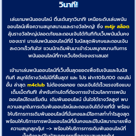
วินาที!
เล่นเกมพนันออนไลน์ ตื่นเต้นทุกวินาที! เหนือระดับเล่นพนัน
ออนไลน์เพื่อความสนุกสนานและรางวัลใหญ่! ซึ่ง
m4jr สล็อต
ลุ้นรางวัลใหญ่ปลอดภัยและถอนเงินได้ทันทีกับเว็บพนันมั่นคง
ของเรา! มาเล่นพนันออนไลน์ที่นี่ โบนัสสุดพิเศษและถอนเงิน
สะดวกเร็วทันใจ! ชวนนักเดิมพันมาเข้าร่วมสนุกสนานกับการ
พนันออนไลน์ที่ทางเว็บไซต์ของเราเสนอ!
เข้ามาเล่นพนันออนไลน์ที่เว็บชั้นสุดยอดเพื่อรับเงินและโบนัส
ทันที สนุกได้รางวัลไม่มีที่สิ้นสุด! และ โปร ฝาก10รับ100 ถอนไม่
อั้น ล่าสุด
m4club
ไม่ต้องรอคอย ถอนเงินได้เร็วแรงจริงแบบ
เต็มเม็ดทันที! สำหรับท่านใดที่ต้องการเข้าร่วมโลกการพนัน
ออนไลน์โดนเริ่มต้น. เดิมพันออนไลน์ มั่นใจได้รางวัลสูง! พบ
ความสนุกในการเดิมพันออนไลน์และถอนเงินได้ง่ายที่นี่! พร้อม
ให้บริการการเดิมพันออนไลน์ที่มั่นคงและมีโอกาสทำกำไรสูงสุด
พร้อมให้บริการการพนันออนไลน์ที่มั่นคงและมีโบนัสมากมายเพื่อ
ความสนุกสุดคุ้ม! –> พร้อมให้บริการการเดิมพันออนไลน์ที่
มัังคังและมีโบนัสมากมายเพื่อความสนุกสุดคุ้ม!