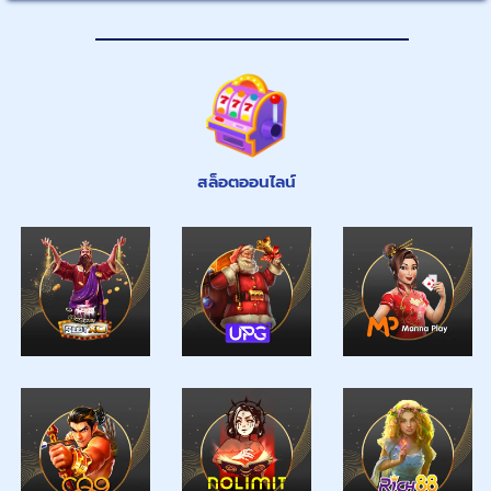
สล็อตออนไลน์