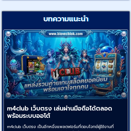
บทความแนะนำ
m4club เว็บตรง เล่นผ่านมือถือได้ตลอด
พร้อมระบบออโต้
m4club เว็บตรง เป็นอีกหนึ่งแพลตฟอร์มที่ตอบโจทย์ผู้ใช้งานที่