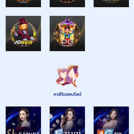
คาสิโนออนไลน์