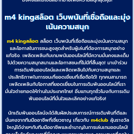
m4 kingสล็อต เว็บพนันที่เชื่อถือและมุ่ง
เน้นความสนุก
m4 kingสล็อต
สล็อต เว็บพนันที่เชื่อถือและมุ่งเน้นความสนุก
และโอกาสในการชนะสูงสุดสำหรับผู้เล่นที่ต้องการสนุกอย่าง
แท้จริง. เพลิดเพลินกับเกมพนันออนไลน์ที่มีความมั่นคงและเต็ม
ไปด้วยความสนุกสนานและโอกาสชนะที่ไม่มีที่สิ้นสุด! มาเข้าร่วม
การเดิมพันออนไลน์และเพลิดเพลินไปกับความสนุกและ
ประสิทธิภาพในการชนะที่ยอดเยี่ยมที่เชื่อถือได้! ทุกคนสามารถ
เพลิดเพลินกับโอกาสที่ยอดเยี่ยมในการเดิมพันออนไลน์ที่เรา
มั่นใจถ่ายทอดให้ท่านในประเทศไทย! อิ่มแทบทุกชั่วโมงกับการเดิม
พันออนไลน์ที่มั่นใจและเลิศอย่างแท้จริง!
นักเดิมพันออนไลน์จะได้สัมผัสประสบการณ์การเดิมพันที่ดีและ
มั่นคงจากทีมมืออาชีพที่เชี่ยวชาญ เกี่ยวกับ
m4club
ลุ้นรางวัล
ใหญ่ได้ง่ายๆกับทีมมืออาชีพและชำนาญในการเล่นเกมออนไลน์!