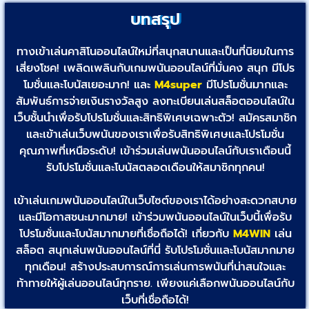
บทสรุป
ทางเข้าเล่นคาสิโนออนไลน์ใหม่ที่สนุกสนานและเป็นที่นิยมในการ
เสี่ยงโชค! เพลิดเพลินกับเกมพนันออนไลน์ที่มั่นคง สนุก มีโปร
โมชั่นและโบนัสเยอะมาก! และ
M4super
มีโปรโมชั่นมากและ
สัมพันธ์การจ่ายเงินรางวัลสูง ลงทะเบียนเล่นสล็อตออนไลน์ใน
เว็บชั้นนำเพื่อรับโปรโมชั่นและสิทธิพิเศษเฉพาะตัว! สมัครสมาชิก
และเข้าเล่นเว็บพนันของเราเพื่อรับสิทธิพิเศษและโปรโมชั่น
คุณภาพที่เหนือระดับ! เข้าร่วมเล่นพนันออนไลน์กับเราเดือนนี้
รับโปรโมชั่นและโบนัสตลอดเดือนให้สมาชิกทุกคน!
เข้าเล่นเกมพนันออนไลน์ในเว็บไซต์ของเราได้อย่างสะดวกสบาย
และมีโอกาสชนะมากมาย! เข้าร่วมพนันออนไลน์ในเว็บนี้เพื่อรับ
โปรโมชั่นและโบนัสมากมายที่เชื่อถือได้! เกี่ยวกับ
M4WIN
เล่น
สล็อต สนุกเล่นพนันออนไลน์ที่นี่ รับโปรโมชั่นและโบนัสมากมาย
ทุกเดือน! สร้างประสบการณ์การเล่นการพนันที่น่าสนใจและ
ท้าทายให้ผู้เล่นออนไลน์ทุกราย. เพียงแค่เลือกพนันออนไลน์กับ
เว็บที่เชื่อถือได้!